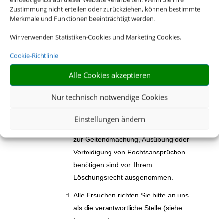
Zustimmung nicht erteilen oder zurückziehen, können bestimmte
gespeicherten personenbezogenen
Merkmale und Funktionen beeinträchtigt werden.
Daten zu verlangen, wenn die
Wir verwenden Statistiken-Cookies und Marketing Cookies.
gesetzlichen Voraussetzungen
vorliegen. Bitte beachten Sie, dass Ihr
Cookie-Richtlinie
Löschungsrecht Einschränkungen
Alle Cookies akzeptieren
unterliegen kann. Zum Beispiel müssen
bzw. dürfen wir keine Daten löschen,
Nur technisch notwendige Cookies
die wir aufgrund gesetzlicher
Aufbewahrungsfristen noch weiter
Einstellungen ändern
vorhalten müssen. Auch Daten, die wir
zur Geltendmachung, Ausübung oder
Verteidigung von Rechtsansprüchen
benötigen sind von Ihrem
Löschungsrecht ausgenommen.
Alle Ersuchen richten Sie bitte an uns
als die verantwortliche Stelle (siehe