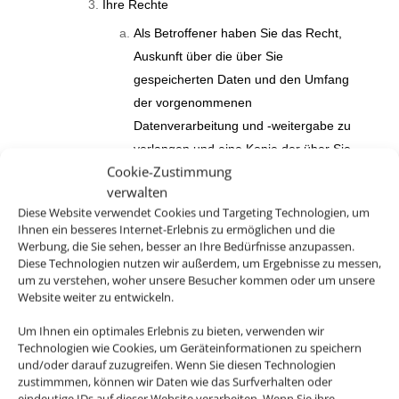
Ihre Rechte
Als Betroffener haben Sie das Recht,
Auskunft über die über Sie
gespeicherten Daten und den Umfang
der vorgenommenen
Datenverarbeitung und -weitergabe zu
verlangen und eine Kopie der über Sie
Cookie-Zustimmung
gespeicherten personenbezogenen
verwalten
Daten zu erhalten.
Diese Website verwendet Cookies und Targeting Technologien, um
Außerdem haben das Recht,
Ihnen ein besseres Internet-Erlebnis zu ermöglichen und die
Werbung, die Sie sehen, besser an Ihre Bedürfnisse anzupassen.
unverzüglich die Berichtigung Sie
Diese Technologien nutzen wir außerdem, um Ergebnisse zu messen,
betreffender unrichtiger sowie die
um zu verstehen, woher unsere Besucher kommen oder um unsere
Website weiter zu entwickeln.
Vervollständigung unvollständiger über
Sie gespeicherter personenbezogener
Um Ihnen ein optimales Erlebnis zu bieten, verwenden wir
Daten zu verlangen.
Technologien wie Cookies, um Geräteinformationen zu speichern
und/oder darauf zuzugreifen. Wenn Sie diesen Technologien
Sie haben weiterhin das Recht, die
zustimmmen, können wir Daten wie das Surfverhalten oder
eindeutige IDs auf dieser Website verarbeiten. Wenn Sie ihre
unverzügliche Löschung der über Sie