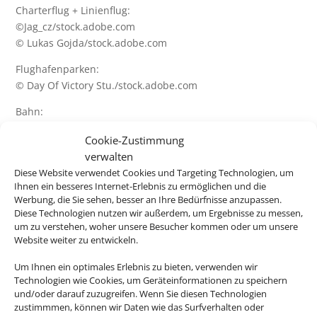
Charterflug + Linienflug:
©Jag_cz/stock.adobe.com
© Lukas Gojda/stock.adobe.com
Flughafenparken:
© Day Of Victory Stu./stock.adobe.com
Bahn:
© HildaWeges/stock.adobe.com
Cookie-Zustimmung
Deutschlandurlaub:
verwalten
©JFL Photography/stock.adobe.com
Diese Website verwendet Cookies und Targeting Technologien, um
Ihnen ein besseres Internet-Erlebnis zu ermöglichen und die
©cityfoto24/stock.adobe.com
Werbung, die Sie sehen, besser an Ihre Bedürfnisse anzupassen.
©mp1982_06/stock.adobe.com
Diese Technologien nutzen wir außerdem, um Ergebnisse zu messen,
©Silke Koch/stock.adobe.com
um zu verstehen, woher unsere Besucher kommen oder um unsere
©karp5/stock.adobe.com
Website weiter zu entwickeln.
© TTstudio/stock.adobe.com
Um Ihnen ein optimales Erlebnis zu bieten, verwenden wir
Portugal:
Technologien wie Cookies, um Geräteinformationen zu speichern
und/oder darauf zuzugreifen. Wenn Sie diesen Technologien
©peja/stock.adobe.com
zustimmmen, können wir Daten wie das Surfverhalten oder
©daliu/stock.adobe.com