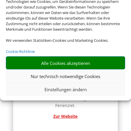
Konsular Gesellschaft
Technologien wie Cookies, um Geräteinformationen zu speichern
und/oder darauf zuzugreifen. Wenn Sie diesen Technologien
Hier erhalten Sie Visa- und
zustimmmen, können wir Daten wie das Surfverhalten oder
Einreiseinformationen.
eindeutige IDs auf dieser Website verarbeiten. Wenn Sie ihre
Zustimmung nicht erteilen oder zurückziehen, können bestimmte
Zur Website
Merkmale und Funktionen beeinträchtigt werden.
Wir verwenden Statistiken-Cookies und Marketing Cookies.
Cookie-Richtlinie
Alle Cookies akzeptieren
Nur technisch notwendige Cookies
Reisemedizin
Einstellungen ändern
Hier erhalten Sie kompetente
reisemedizinische Beratung für Ihr
Ferienziel.
Zur Website